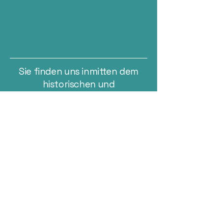
Sie finden uns inmitten dem
historischen und
traditionsreichen Fischerviertel
in Ulm
Fischergasse 2, 89073
Öffnungszeiten
Mo - Do:
17 - 23
Uhr
Fr :
17 - 00 Uhr
Sa :
12 - 01 Uhr
So & Feiertag:
12 - 22
Uhr